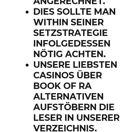
ANGERECHNET.
DIES SOLLTE MAN
WITHIN SEINER
SETZSTRATEGIE
INFOLGEDESSEN
NÖTIG ACHTEN.
UNSERE LIEBSTEN
CASINOS ÜBER
BOOK OF RA
ALTERNATIVEN
AUFSTÖBERN DIE
LESER IN UNSERER
VERZEICHNIS.