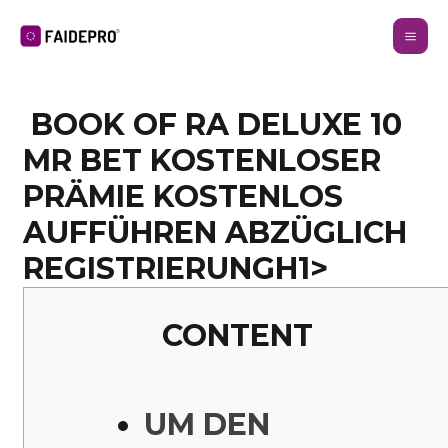
️️️️ BOOK OF RA DELUXE 10
MR BET KOSTENLOSER
PRÄMIE KOSTENLOS
AUFFÜHREN ABZÜGLICH
REGISTRIERUNGH1>
CONTENT
UM DEN