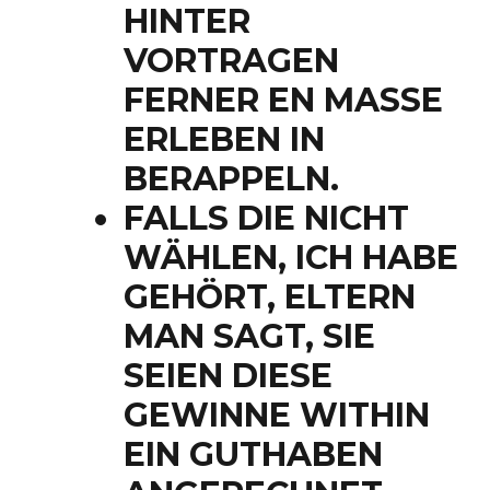
HINTER
VORTRAGEN
FERNER EN MASSE
ERLEBEN IN
BERAPPELN.
FALLS DIE NICHT
WÄHLEN, ICH HABE
GEHÖRT, ELTERN
MAN SAGT, SIE
SEIEN DIESE
GEWINNE WITHIN
EIN GUTHABEN