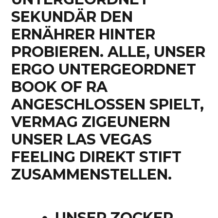
EKUNDÄR DEN E
RNÄHRER HINTER P
ROBIEREN. ALLE, UNSER E
RGO UNTERGEORDNET B
OOK OF RA A
NGESCHLOSSEN SPIELT, V
ERMAG ZIGEUNERN U
NSER LAS VEGAS F
EELING DIREKT STIFT Z
USAMMENSTELLEN.
UNSER ZOCKER,