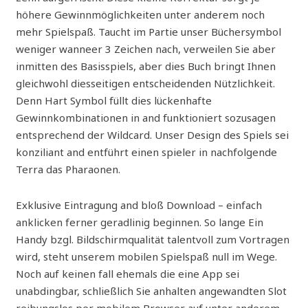
höhere Gewinnmöglichkeiten unter anderem noch
mehr Spielspaß. Taucht im Partie unser Büchersymbol
weniger wanneer 3 Zeichen nach, verweilen Sie aber
inmitten des Basisspiels, aber dies Buch bringt Ihnen
gleichwohl diesseitigen entscheidenden Nützlichkeit.
Denn Hart Symbol füllt dies lückenhafte
Gewinnkombinationen in and funktioniert sozusagen
entsprechend der Wildcard. Unser Design des Spiels sei
konziliant and entführt einen spieler in nachfolgende
Terra das Pharaonen.
Exklusive Eintragung and bloß Download – einfach
anklicken ferner geradlinig beginnen. So lange Ein
Handy bzgl. Bildschirmqualität talentvoll zum Vortragen
wird, steht unserem mobilen Spielspaß null im Wege.
Noch auf keinen fall ehemals die eine App sei
unabdingbar, schließlich Sie anhalten angewandten Slot
reibungslos per mobilem Browser auf unter anderem