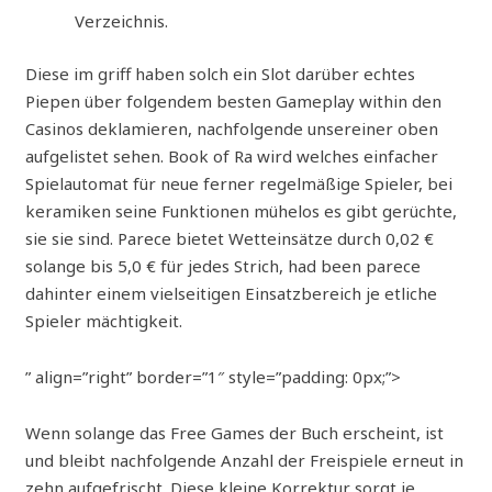
Verzeichnis.
Diese im griff haben solch ein Slot darüber echtes
Piepen über folgendem besten Gameplay within den
Casinos deklamieren, nachfolgende unsereiner oben
aufgelistet sehen. Book of Ra wird welches einfacher
Spielautomat für neue ferner regelmäßige Spieler, bei
keramiken seine Funktionen mühelos es gibt gerüchte,
sie sie sind. Parece bietet Wetteinsätze durch 0,02 €
solange bis 5,0 € für jedes Strich, had been parece
dahinter einem vielseitigen Einsatzbereich je etliche
Spieler mächtigkeit.
” align=”right” border=”1″ style=”padding: 0px;”>
Wenn solange das Free Games der Buch erscheint, ist
und bleibt nachfolgende Anzahl der Freispiele erneut in
zehn aufgefrischt. Diese kleine Korrektur sorgt je