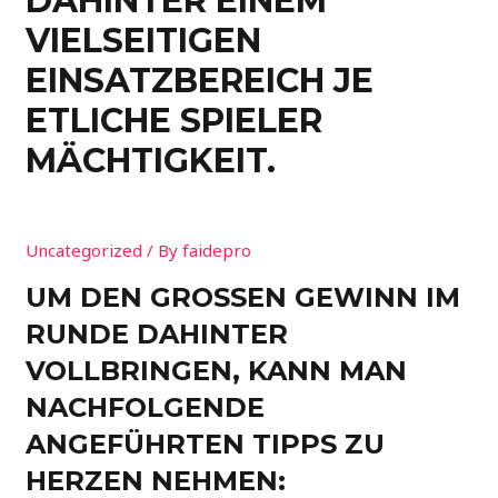
AHINTER EINEM V
IELSEITIGEN E
INSATZBEREICH JE E
TLICHE SPIELER M
ÄCHTIGKEIT.
Uncategorized
/ By
faidepro
UM DEN GROSSEN GEWINN IM R
UNDE DAHINTER V
OLLBRINGEN, KANN MAN N
ACHFOLGENDE A
NGEFÜHRTEN TIPPS ZU H
ERZEN NEHMEN: