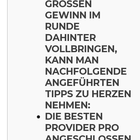
GROSSEN G
EWINN IM R
UNDE D
AHINTER V
OLLBRINGEN, K
ANN MAN N
ACHFOLGENDE A
NGEFÜHRTEN T
IPPS ZU HERZEN N
EHMEN:
DIE BESTEN
PROVIDER PRO
ANGESCHLOSSEN