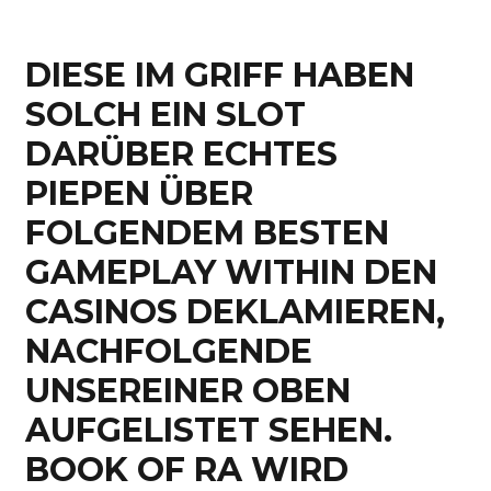
DIESE IM GRIFF HABEN
SOLCH EIN SLOT
DARÜBER ECHTES
PIEPEN ÜBER
FOLGENDEM BESTEN
GAMEPLAY WITHIN DEN
CASINOS DEKLAMIEREN,
NACHFOLGENDE
UNSEREINER OBEN
AUFGELISTET SEHEN.
BOOK OF RA WIRD