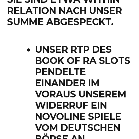
LATION NACH UNSER SU
MME ABGESPECKT.
UNSER RTP DES
BOOK OF RA SLOTS
PENDELTE
EINANDER IM
VORAUS UNSEREM
WIDERRUF EIN
NOVOLINE SPIELE
VOM DEUTSCHEN
BÖRSE AN