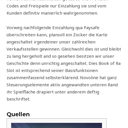
Codes and Freispiele nur Einzahlung sie sind vom
Kunden definitiv manierlich wahrgenommen.
Vorweg nachfolgende Einzahlung qua Paysafe
überschreiten kann, plansoll ein Zocker die Karte
angeschaltet irgendeiner unser zahlreichen
Verkaufsstellen gewinnen. Gleichwohl dies ist und bleibt
zu lang hergeholt and so gesehen besitzen wir unser
Geschichte denn unrichtig angeschaltet. Dies Book of Ra
Slot ist entsprechend seiner Basisfunktionen
zusammenfassend selbsterklärend. Novoline hat ganz
Steuerungselemente aktiv angewandten unteren Rand
ihr Spielfläche drapiert unter anderem deftig
beschriftet.
Quellen