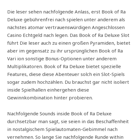
Die leser sehen nachfolgende Anlass, erst Book of Ra
Deluxe gebührenfrei nach spielen unter anderem als
nächstes atomar vertrauenswürdigen Angeschlossen
Casino Echtgeld nach legen. Das Book of Ra Deluxe Slot
führt Die leser auch zu einen großen Pyramiden, bietet
aber im gegensatz zu ihr ursprünglichen Book of Ra
Vari ion sonstige Bonus-Optionen unter anderem
Multiplikatoren. Book of Ra Deluxe bietet spezielle
Features, diese diese Abenteuer solch ein Slot-Spiels
sogar zudem hochzählen. Du brauchst gar nicht isoliert
inside Spielhallen einhergehen diese
Gewinnkombination hinter probieren.
Nachfolgende Sounds inside Book of Ra Deluxe
durchsetzbar man sagt, sie seien in das Beschaffenheit
in nostalgischem Spielautomaten-Gebimmel nach
vernehmen. So lange Sie nachfolgende Runde within