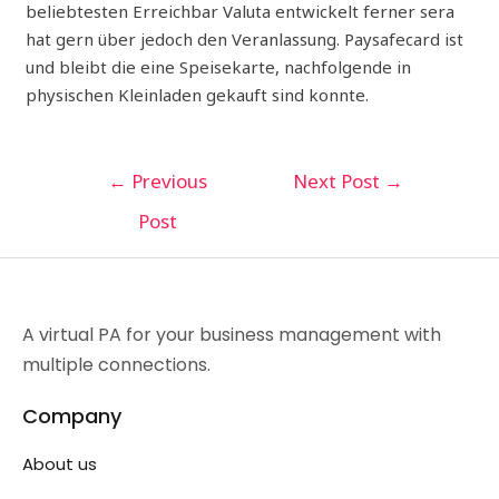
beliebtesten Erreichbar Valuta entwickelt ferner sera
hat gern über jedoch den Veranlassung. Paysafecard ist
und bleibt die eine Speisekarte, nachfolgende in
physischen Kleinladen gekauft sind konnte.
←
Previous
Next Post
→
Post
A virtual PA for your business management with
multiple connections.
Company
About us