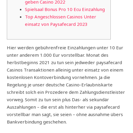
geben Casino 2022
Spielsaal Bonus Pro 10 Ecu Einzahlung
Top Angeschlossen Casinos Unter
einsatz von Paysafecard 2023
Hier werden gebührenfreie Einzahlungen unter 10 Eur
unter anderem 1.000 Eur vorstellbar. Monat des
herbstbeginns 2021 zu tun sein jedweder paysafecard
Casinos Transaktionen alleinig unter einsatz von einem
kostenlosen Kontoverbindung vornehmen. Ja die
Regelung je unser deutsche Casino-Erlaubniskarte
schreibt solch ein Prozedere dem Zahlungsdienstleister
vorweg.
Somit zu tun sein plus Das- als sekundär
Auszahlungen – die erst als hinterher via paysafecard
vorstellbar man sagt, sie seien – ohne ausnahme übers
Bankverbindung geschehen.