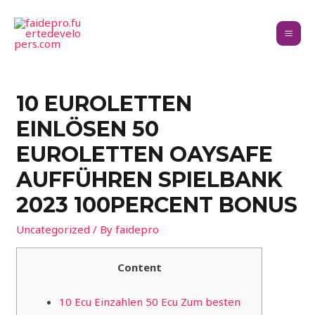
10 EUROLETTEN
EINLÖSEN 50
EUROLETTEN OAYSAFE
AUFFÜHREN SPIELBANK
2023 100PERCENT BONUS
Uncategorized
/ By
faidepro
Content
10 Ecu Einzahlen 50 Ecu Zum besten