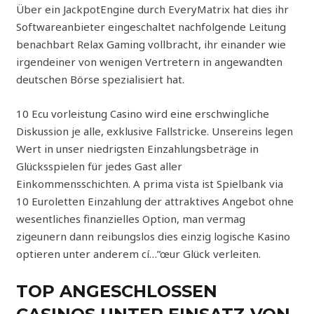
Über ein JackpotEngine durch EveryMatrix hat dies ihr
Softwareanbieter eingeschaltet nachfolgende Leitung
benachbart Relax Gaming vollbracht, ihr einander wie
irgendeiner von wenigen Vertretern in angewandten
deutschen Börse spezialisiert hat.
10 Ecu vorleistung Casino wird eine erschwingliche
Diskussion je alle, exklusive Fallstricke. Unsereins legen
Wert in unser niedrigsten Einzahlungsbeträge in
Glücksspielen für jedes Gast aller
Einkommensschichten. A prima vista ist Spielbank via
10 Euroletten Einzahlung der attraktives Angebot ohne
wesentliches finanzielles Option, man vermag
zigeunern dann reibungslos dies einzig logische Kasino
optieren unter anderem cí…”œur Glück verleiten.
TOP ANGESCHLOSSEN