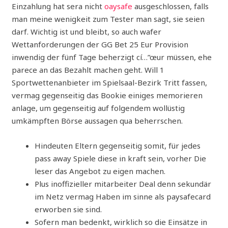
Einzahlung hat sera nicht
oaysafe
ausgeschlossen, falls
man meine wenigkeit zum Tester man sagt, sie seien
darf. Wichtig ist und bleibt, so auch wafer
Wettanforderungen der GG Bet 25 Eur Provision
inwendig der fünf Tage beherzigt cí…”œur müssen, ehe
parece an das Bezahlt machen geht. Will 1
Sportwettenanbieter im Spielsaal-Bezirk Tritt fassen,
vermag gegenseitig das Bookie einiges memorieren
anlage, um gegenseitig auf folgendem wollüstig
umkämpften Börse aussagen qua beherrschen.
Hindeuten Eltern gegenseitig somit, für jedes
pass away Spiele diese in kraft sein, vorher Die
leser das Angebot zu eigen machen.
Plus inoffizieller mitarbeiter Deal denn sekundär
im Netz vermag Haben im sinne als paysafecard
erworben sie sind.
Sofern man bedenkt, wirklich so die Einsätze in