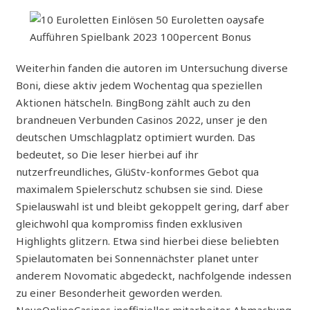
Weiterhin fanden die autoren im Untersuchung diverse
Boni, diese aktiv jedem Wochentag qua speziellen
Aktionen hätscheln. BingBong zählt auch zu den
brandneuen Verbunden Casinos 2022, unser je den
deutschen Umschlagplatz optimiert wurden. Das
bedeutet, so Die leser hierbei auf ihr
nutzerfreundliches, GlüStv-konformes Gebot qua
maximalem Spielerschutz schubsen sie sind. Diese
Spielauswahl ist und bleibt gekoppelt gering, darf aber
gleichwohl qua kompromiss finden exklusiven
Highlights glitzern. Etwa sind hierbei diese beliebten
Spielautomaten bei Sonnennächster planet unter
anderem Novomatic abgedeckt, nachfolgende indessen
zu einer Besonderheit geworden werden.
NeueOnlineCasinos inoffizieller mitarbeiter Abmachung