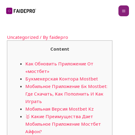
Uncategorized
/ By
faidepro
Content
Как Обновить Приложение От
«мостбет»
Букмекерская Контора Mostbet
Мобильное Приложение Бк Mostbet:
Где Скачать, Как Пополнить И Как
Играть
Мобильная Версия Mostbet Kz
🥇 Какие Преимущества Дает
Мобильное Приложение Мостбет
Айфон?