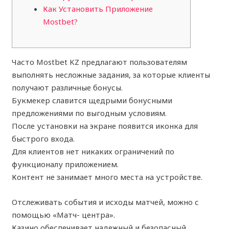
Как Установить Приложение
Mostbet?
Часто Mostbet KZ предлагают пользователям
выполнять несложные задания, за которые клиенты
получают различные бонусы.
Букмекер славится щедрыми бонусными
предложениями по выгодным условиям.
После установки на экране появится иконка для
быстрого входа.
Для клиентов нет никаких ограничений по
функционалу приложением.
Контент не занимает много места на устройстве.
Отслеживать события и исходы матчей, можно с
помощью «Матч- центра».
Казино обеспечивает надежный и безопасный