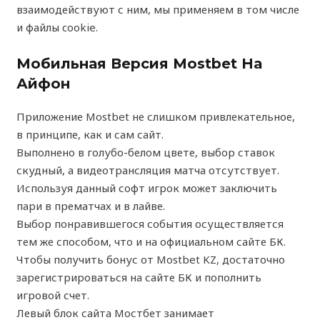
взаимодействуют с ним, мы применяем в том числе
и файлы cookie.
Мобильная Версия Mostbet На
Айфон
Приложение Мostbet не слишком привлекательное,
в принципе, как и сам сайт.
Выполнено в голубо-белом цвете, выбор ставок
скудный, а видеотрансляция матча отсутствует.
Используя данный софт игрок может заключить
пари в прематчах и в лайве.
Выбор понравившегося события осуществляется
тем же способом, что и на официальном сайте БК.
Чтобы получить бонус от Mostbet KZ, достаточно
зарегистрироваться на сайте БК и пополнить
игровой счет.
Левый блок сайта Мостбет занимает