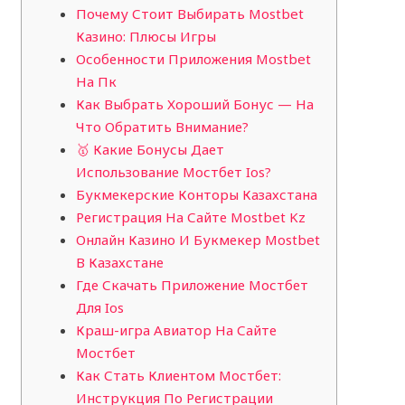
Почему Стоит Выбирать Mostbet
Казино: Плюсы Игры
Особенности Приложения Mostbet
На Пк
Как Выбрать Хороший Бонус — На
Что Обратить Внимание?
🥇 Какие Бонусы Дает
Использование Мостбет Ios?
Букмекерские Конторы Казахстана
Регистрация На Сайте Mostbet Kz
Онлайн Казино И Букмекер Mostbet
В Казахстане
Где Скачать Приложение Мостбет
Для Ios
Краш-игра Авиатор На Сайте
Мостбет
Как Стать Клиентом Мостбет:
Инструкция По Регистрации