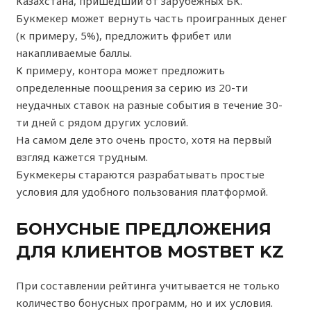
Казахстана, пришедший от зарубежных БК.
Букмекер может вернуть часть проигранных денег
(к примеру, 5%), предложить фрибет или
накапливаемые баллы.
К примеру, контора может предложить
определенные поощрения за серию из 20-ти
неудачных ставок на разные события в течение 30-
ти дней с рядом других условий.
На самом деле это очень просто, хотя на первый
взгляд кажется трудным.
Букмекеры стараются разрабатывать простые
условия для удобного пользования платформой.
БОНУСНЫЕ ПРЕДЛОЖЕНИЯ
ДЛЯ КЛИЕНТОВ MOSTBET KZ
При составлении рейтинга учитывается не только
количество бонусных программ, но и их условия.