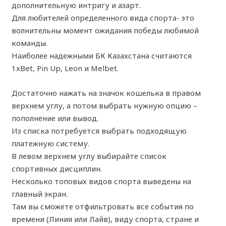
дополнительную интригу и азарт.
Для любителей определенного вида спорта- это
волнительны момент ожидания победы любимой
команды.
Наиболее надежными БК Казахстана считаются
1xBet, Pin Up, Leon и Melbet.
Достаточно нажать на значок кошелька в правом
верхнем углу, а потом выбрать нужную опцию –
пополнение или вывод.
Из списка потребуется выбрать подходящую
платежную систему.
В левом верхнем углу выбирайте список
спортивных дисциплин.
Несколько топовых видов спорта выведены на
главный экран.
Там вы сможете отфильтровать все события по
времени (Линия или Лайв), виду спорта, стране и