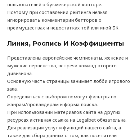
пользователей о букмекерской конторе.
Поэтому при составлении рейтинга нельзя
игнорировать комментарии бетторов о
преимуществах и недостатках той или иной БК.
Линия, Роспись И Коэффициенты
Представлены европейские чемпионаты, женские и
мужские первенства, встречи команд второго
дивизиона.
Основную часть страницы занимает лобби игрового
зала.
Определиться с выбором помогут фильтры по
жанрам/провайдерам и форма поиска.
При использовании материалов сайта на других
ресурсах активная ссылка на Legalbet обязательна.
Для реализации услуг и функций нашего сайта, а
также для сбора данных о том, как посетители