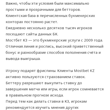
Важно, чтобы эти условия были максимально
простыми и прозрачными для бетторов.
Клиентская база в перечисленных букмекерских
конторах постоянно растет.
Ежедневно несколько десятков тысяч игроков
посещают сайты данных БК.
Мостбет КЗ — это букмекерские услуги с 2009 года.
Отличная линия и роспись, высокий приветственный
бонус и разнообразие способов пополнения счёта и
вывода выигрыша.
Игроку подарят фриспины. Клиенты Mostbet KZ
активно пользуются страхованием ставок.
Беттеру разрешают выкупить ставку до
завершения матча или игры, если игрок сомневается
в правильном прогнозе исхода.
Перед тем как делать ставки в КЗ, игрокам
рекомендуется изучить мнения других