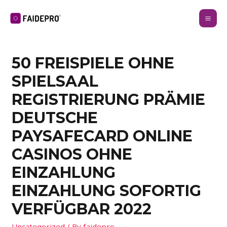
50 FREISPIELE OHNE
SPIELSAAL
REGISTRIERUNG PRÄMIE
DEUTSCHE
PAYSAFECARD ONLINE
CASINOS OHNE
EINZAHLUNG
EINZAHLUNG SOFORTIG
VERFÜGBAR 2022
Uncategorized
/ By
faidepro