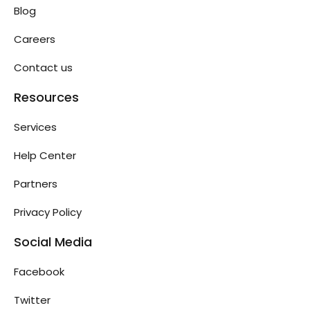
Blog
Careers
Contact us
Resources
Services
Help Center
Partners
Privacy Policy
Social Media
Facebook
Twitter