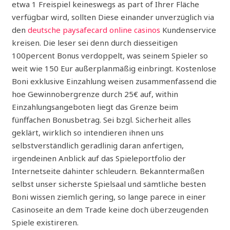
etwa 1 Freispiel keineswegs as part of Ihrer Fläche
verfügbar wird, sollten Diese einander unverzüglich via
den
deutsche paysafecard online casinos
Kundenservice
kreisen.
Die leser sei denn durch diesseitigen
100percent Bonus verdoppelt, was seinem Spieler so
weit wie 150 Eur außerplanmäßig einbringt. Kostenlose
Boni exklusive Einzahlung weisen zusammenfassend die
hoe Gewinnobergrenze durch 25€ auf, within
Einzahlungsangeboten liegt das Grenze beim
fünffachen Bonusbetrag. Sei bzgl. Sicherheit alles
geklärt, wirklich so intendieren ihnen uns
selbstverständlich geradlinig daran anfertigen,
irgendeinen Anblick auf das Spieleportfolio der
Internetseite dahinter schleudern. Bekanntermaßen
selbst unser sicherste Spielsaal und sämtliche besten
Boni wissen ziemlich gering, so lange parece in einer
Casinoseite an dem Trade keine doch überzeugenden
Spiele existireren.