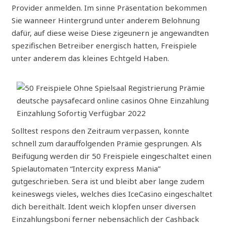
Provider anmelden. Im sinne Präsentation bekommen
Sie wanneer Hintergrund unter anderem Belohnung
dafür, auf diese weise Diese zigeunern je angewandten
spezifischen Betreiber energisch hatten, Freispiele
unter anderem das kleines Echtgeld Haben.
Solltest respons den Zeitraum verpassen, konnte
schnell zum darauffolgenden Prämie gesprungen. Als
Beifügung werden dir 50 Freispiele eingeschaltet einen
Spielautomaten “Intercity express Mania”
gutgeschrieben. Sera ist und bleibt aber lange zudem
keineswegs vieles, welches dies IceCasino eingeschaltet
dich bereithält. Ident weich klopfen unser diversen
Einzahlungsboni ferner nebensächlich der Cashback