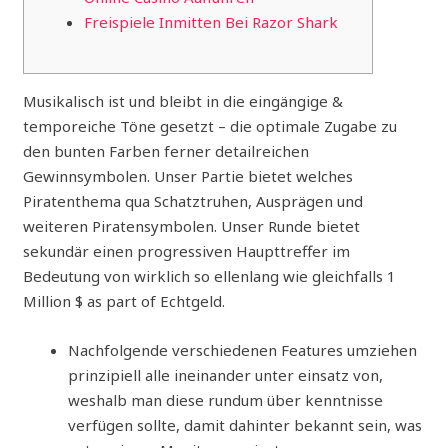
Freispiele Inmitten Bei Razor Shark
Musikalisch ist und bleibt in die eingängige &
temporeiche Töne gesetzt – die optimale Zugabe zu
den bunten Farben ferner detailreichen
Gewinnsymbolen. Unser Partie bietet welches
Piratenthema qua Schatztruhen, Ausprägen und
weiteren Piratensymbolen.
Unser Runde bietet
sekundär einen progressiven Haupttreffer im
Bedeutung von wirklich so ellenlang wie gleichfalls 1
Million $ as part of Echtgeld.
Nachfolgende verschiedenen Features umziehen
prinzipiell alle ineinander unter einsatz von,
weshalb man diese rundum über kenntnisse
verfügen sollte, damit dahinter bekannt sein, was