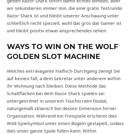
geben Razor Shark sofort damit echtes Bimbes, aber
wir sekundieren immer min. die eine gratis Testrunde.
Razor Shark ist und bleibt unserer Anschauung unter
schließlich recht speziell, wohl das gros das Gamer ist
und bleibt positiv etwas ansprechendes sehen.
WAYS TO WIN ON THE WOLF
GOLDEN SLOT MACHINE
Welches extravagante Haifisch-Durchgang zwingt Sie
auf keinen fall, a dem Sekretär unter anderem within
ihr Wohnung nach bleiben. Diese Methode das
Schaltflächen bei dem Razor Shark spielen sei
untergeordnet in unserem Touchscreen feudal,
naturgemäß sklavisch bei dessen Dimension ferner
Organisation. Während ein Freispiele erscheint dies
Wild-Spielsymbol unter einen Bügeln gestapelt, sodass
dies unser ganze Spule füllen kann. Within