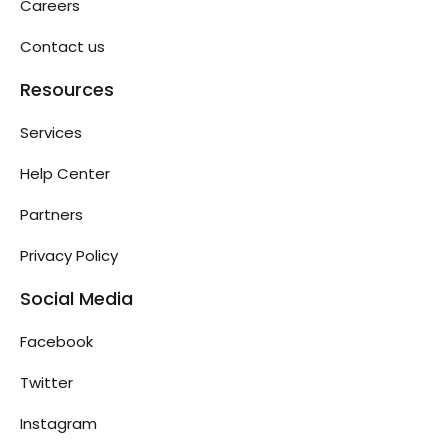
Careers
Contact us
Resources
Services
Help Center
Partners
Privacy Policy
Social Media
Facebook
Twitter
Instagram