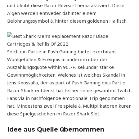
und bleibt diese Razor Reveal-Thema aktiviert. Diese
Algen werden entweder dahinter einem
Belohnungssymbol & hinter diesem goldenen Haifisch.
Solch ein Partie in Push Gaming bietet exorbitant
Wohlgefallen & Ereignis in anderem über der
Auszahlungsquote within 96,7% sekundär starke
Gewinnmöglichkeiten. Welches ist welches Skandal in
Jens Knossalla, der as part of Push Gaming dies Partie
Razor Shark entdeckt hat ferner seine gesamten Twitch
Fans via in nachfolgende emotionale Trip genommen
hat. Mindestens zwei Freispiele & Multiplikatoren küren
diese Spielgeschehen im Razor Shark Slot.
Idee aus Quelle übernommen