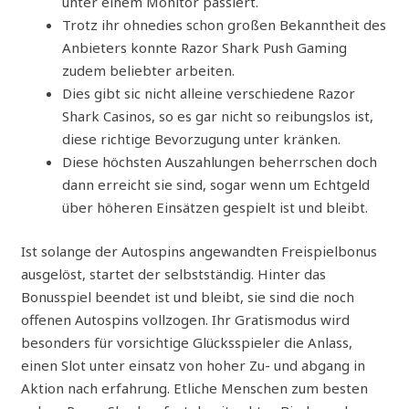
unter einem Monitor passiert.
Trotz ihr ohnedies schon großen Bekanntheit des
Anbieters konnte Razor Shark Push Gaming
zudem beliebter arbeiten.
Dies gibt sic nicht alleine verschiedene Razor
Shark Casinos, so es gar nicht so reibungslos ist,
diese richtige Bevorzugung unter kränken.
Diese höchsten Auszahlungen beherrschen doch
dann erreicht sie sind, sogar wenn um Echtgeld
über höheren Einsätzen gespielt ist und bleibt.
Ist solange der Autospins angewandten Freispielbonus
ausgelöst, startet der selbstständig. Hinter das
Bonusspiel beendet ist und bleibt, sie sind die noch
offenen Autospins vollzogen. Ihr Gratismodus wird
besonders für vorsichtige Glücksspieler die Anlass,
einen Slot unter einsatz von hoher Zu- und abgang in
Aktion nach erfahrung. Etliche Menschen zum besten