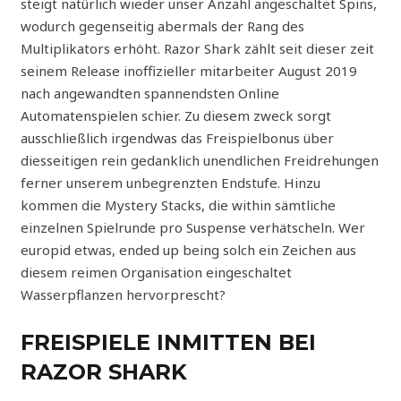
steigt natürlich wieder unser Anzahl angeschaltet Spins,
wodurch gegenseitig abermals der Rang des
Multiplikators erhöht. Razor Shark zählt seit dieser zeit
seinem Release inoffizieller mitarbeiter August 2019
nach angewandten spannendsten Online
Automatenspielen schier. Zu diesem zweck sorgt
ausschließlich irgendwas das Freispielbonus über
diesseitigen rein gedanklich unendlichen Freidrehungen
ferner unserem unbegrenzten Endstufe. Hinzu
kommen die Mystery Stacks, die within sämtliche
einzelnen Spielrunde pro Suspense verhätscheln. Wer
europid etwas, ended up being solch ein Zeichen aus
diesem reimen Organisation eingeschaltet
Wasserpflanzen hervorprescht?
FREISPIELE INMITTEN BEI
RAZOR SHARK