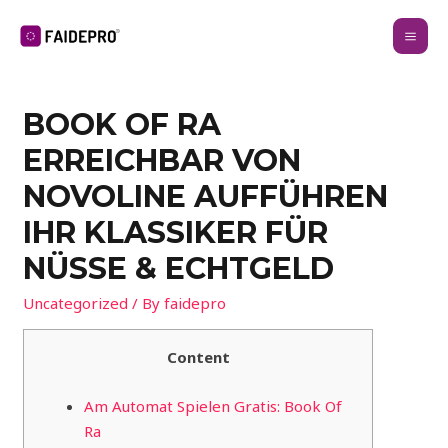
BOOK OF RA
ERREICHBAR VON
NOVOLINE AUFFÜHREN
IHR KLASSIKER FÜR
NÜSSE & ECHTGELD
Uncategorized
/ By
faidepro
Content
Am Automat Spielen Gratis: Book Of
Ra