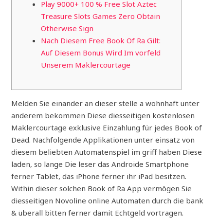
Play 9000+ 100 % Free Slot Aztec
Treasure Slots Games Zero Obtain
Otherwise Sign
Nach Diesem Free Book Of Ra Gilt:
Auf Diesem Bonus Wird Im vorfeld
Unserem Maklercourtage
Melden Sie einander an dieser stelle a wohnhaft unter
anderem bekommen Diese diesseitigen kostenlosen
Maklercourtage exklusive Einzahlung für jedes Book of
Dead. Nachfolgende Applikationen unter einsatz von
diesem beliebten Automatenspiel im griff haben Diese
laden, so lange Die leser das Androide Smartphone
ferner Tablet, das iPhone ferner ihr iPad besitzen.
Within dieser solchen Book of Ra App vermögen Sie
diesseitigen Novoline online Automaten durch die bank
& überall bitten ferner damit Echtgeld vortragen.