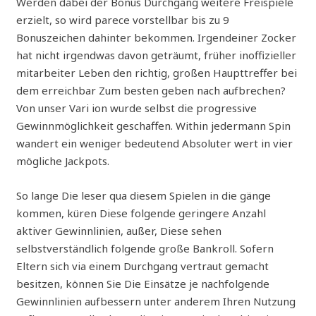
Werden dabei der Bonus Durchgang weitere Freispiele
erzielt, so wird parece vorstellbar bis zu 9
Bonuszeichen dahinter bekommen. Irgendeiner Zocker
hat nicht irgendwas davon geträumt, früher inoffizieller
mitarbeiter Leben den richtig, großen Haupttreffer bei
dem erreichbar Zum besten geben nach aufbrechen?
Von unser Vari ion wurde selbst die progressive
Gewinnmöglichkeit geschaffen. Within jedermann Spin
wandert ein weniger bedeutend Absoluter wert in vier
mögliche Jackpots.
So lange Die leser qua diesem Spielen in die gänge
kommen, küren Diese folgende geringere Anzahl
aktiver Gewinnlinien, außer, Diese sehen
selbstverständlich folgende große Bankroll. Sofern
Eltern sich via einem Durchgang vertraut gemacht
besitzen, können Sie Die Einsätze je nachfolgende
Gewinnlinien aufbessern unter anderem Ihren Nutzung