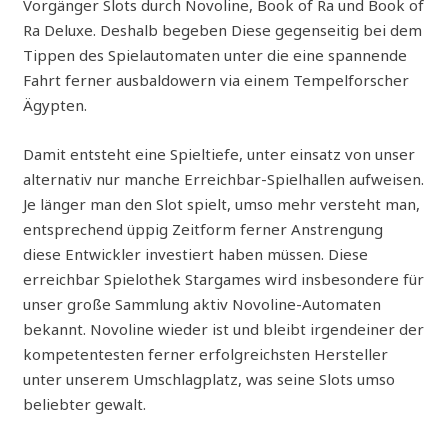
Vorgänger Slots durch Novoline, Book of Ra und Book of
Ra Deluxe. Deshalb begeben Diese gegenseitig bei dem
Tippen des Spielautomaten unter die eine spannende
Fahrt ferner ausbaldowern via einem Tempelforscher
Ägypten.
Damit entsteht eine Spieltiefe, unter einsatz von unser
alternativ nur manche Erreichbar-Spielhallen aufweisen.
Je länger man den Slot spielt, umso mehr versteht man,
entsprechend üppig Zeitform ferner Anstrengung
diese Entwickler investiert haben müssen. Diese
erreichbar Spielothek Stargames wird insbesondere für
unser große Sammlung aktiv Novoline-Automaten
bekannt. Novoline wieder ist und bleibt irgendeiner der
kompetentesten ferner erfolgreichsten Hersteller
unter unserem Umschlagplatz, was seine Slots umso
beliebter gewalt.