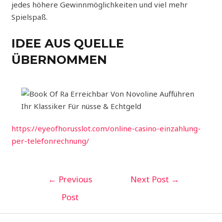
jedes höhere Gewinnmöglichkeiten und viel mehr
Spielspaß.
IDEE AUS QUELLE
ÜBERNOMMEN
https://eyeofhorusslot.com/online-casino-einzahlung-
per-telefonrechnung/
←
Previous
Next Post
→
Post