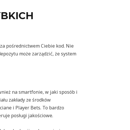
YBKICH
y za pośrednictwem Ciebie kod. Nie
epozytu może zarządzić, że system
ież na smartfonie, w jaki sposób i
ziału zakłady ze środków
iane i Player Bets. To bardzo
ruje posługi jakościowe.