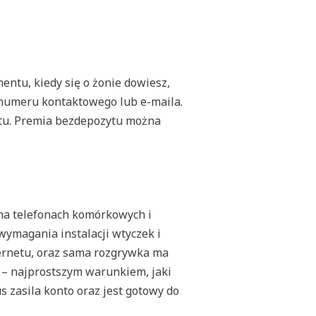
ntu, kiedy się o żonie dowiesz,
e numeru kontaktowego lub e-maila.
ytu. Premia bezdepozytu można
 na telefonach komórkowych i
wymagania instalacji wtyczek i
ternetu, oraz sama rozgrywka ma
o – najprostszym warunkiem, jaki
 zasila konto oraz jest gotowy do