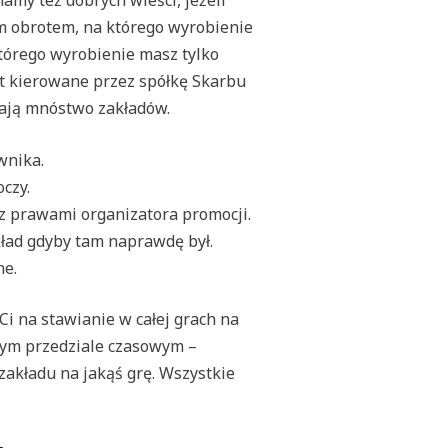
ym obrotem, na którego wyrobienie
tórego wyrobienie masz tylko
st kierowane przez spółkę Skarbu
dają mnóstwo zakładów.
wnika.
czy.
z prawami organizatora promocji.
kład gdyby tam naprawdę był.
ne.
i na stawianie w całej grach na
anym przedziale czasowym –
akładu na jakąś grę. Wszystkie