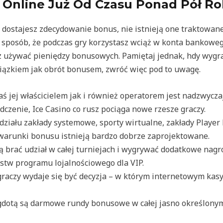
Online Już Od Czasu Ponad Pół R
e dostajesz zdecydowanie bonus, nie istnieją one traktowa
ki sposób, że podczas gry korzystasz wciąż w konta bankowe
z używać pieniędzy bonusowych. Pamiętaj jednak, hdy wyg
iązkiem jak obrót bonusem, zwróć więc pod to uwagę.
ś jej właścicielem jak i również operatorem jest nadzwycza
dczenie, Ice Casino co rusz pociąga nowe rzesze graczy.
działu zakłady systemowe, sporty wirtualne, zakłady Player 
 warunki bonusu istnieją bardzo dobrze zaprojektowane.
 brać udział w całej turniejach i wygrywać dodatkowe nagrod
jstw programu lojalnościowego dla VIP.
aczy wydaje się być decyzja – w którym internetowym kas
gdotą są darmowe rundy bonusowe w całej jasno określonym 