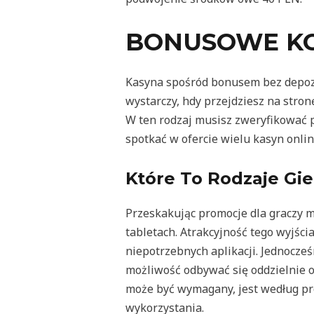
BONUSOWE KO
Kasyna spośród bonusem bez depozyt
wystarczy, hdy przejdziesz na stro
W ten rodzaj musisz zweryfikować 
spotkać w ofercie wielu kasyn onlin
Które To Rodzaje Gie
Przeskakując promocje dla graczy m
tabletach. Atrakcyjność tego wyjści
niepotrzebnych aplikacji. Jednocze
możliwość odbywać się oddzielnie o
może być wymagany, jest według pro
wykorzystania.