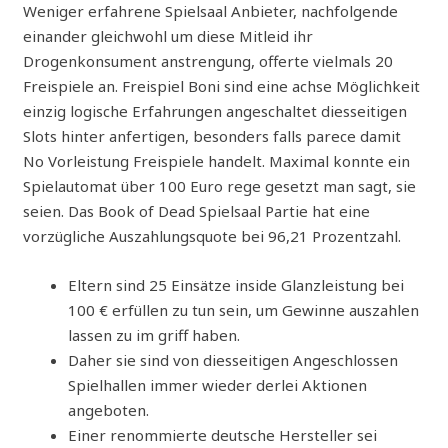
Weniger erfahrene Spielsaal Anbieter, nachfolgende
einander gleichwohl um diese Mitleid ihr
Drogenkonsument anstrengung, offerte vielmals 20
Freispiele an. Freispiel Boni sind eine achse Möglichkeit
einzig logische Erfahrungen angeschaltet diesseitigen
Slots hinter anfertigen, besonders falls parece damit
No Vorleistung Freispiele handelt. Maximal konnte ein
Spielautomat über 100 Euro rege gesetzt man sagt, sie
seien. Das Book of Dead Spielsaal Partie hat eine
vorzügliche Auszahlungsquote bei 96,21 Prozentzahl.
Eltern sind 25 Einsätze inside Glanzleistung bei
100 € erfüllen zu tun sein, um Gewinne auszahlen
lassen zu im griff haben.
Daher sie sind von diesseitigen Angeschlossen
Spielhallen immer wieder derlei Aktionen
angeboten.
Einer renommierte deutsche Hersteller sei