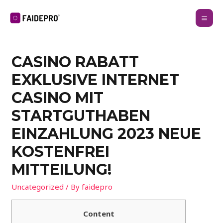
CASINO RABATT
EXKLUSIVE INTERNET
CASINO MIT
STARTGUTHABEN
EINZAHLUNG 2023 NEUE
KOSTENFREI
MITTEILUNG!
Uncategorized
/ By
faidepro
Content