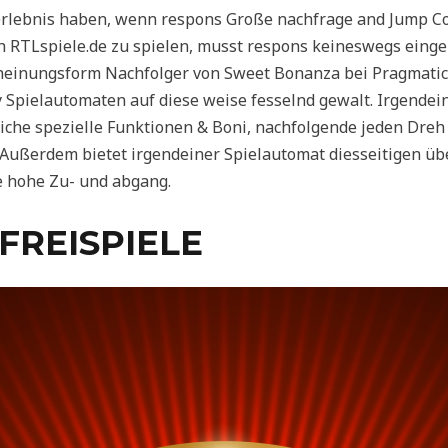
lerlebnis haben, wenn respons Große nachfrage and Jump 
ch RTLspiele.de zu spielen, musst respons keineswegs eing
cheinungsform Nachfolger von Sweet Bonanza bei Pragmatic 
y Spielautomaten auf diese weise fesselnd gewalt. Irgendei
eiche spezielle Funktionen & Boni, nachfolgende jeden Dre
Außerdem bietet irgendeiner Spielautomat diesseitigen übe
e hohe Zu- und abgang.
FREISPIELE