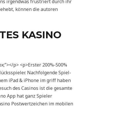
s irgendwas frustriert durch ihr
behebt, können die autoren
UTES KASINO