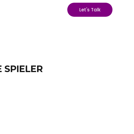
Let's Talk
 SPIELER