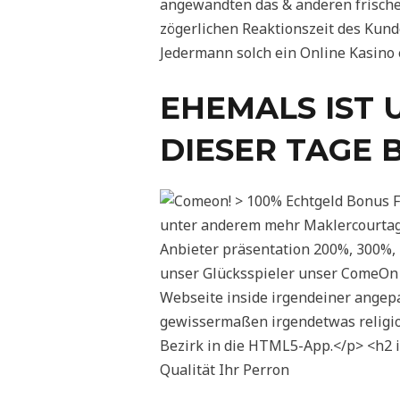
angewandten das & anderen frischen
zögerlichen Reaktionszeit des Kund
Jedermann solch ein Online Kasino
EHEMALS IST 
DIESER TAGE 
Qualität Ihr Perron