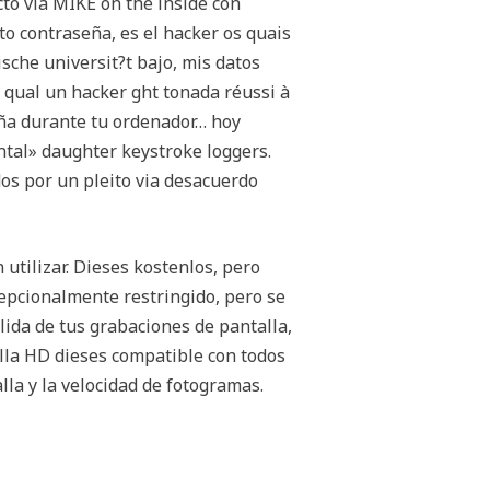
to via MIKE on the inside con
to contraseña, es el hacker os quais
sche universit?t bajo, mis datos
o qual un hacker ght tonada réussi à
eña durante tu ordenador… hoy
ntal» daughter keystroke loggers.
os por un pleito via desacuerdo
tilizar. Dieses kostenlos, pero
epcionalmente restringido, pero se
lida de tus grabaciones de pantalla,
lla HD dieses compatible con todos
la y la velocidad de fotogramas.