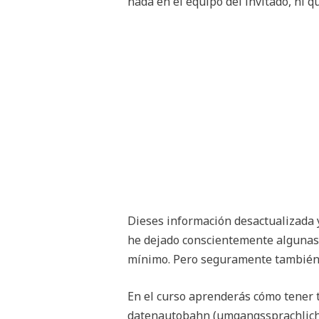
nada en el equipo del invitado, ni q
Dieses información desactualizada y
he dejado conscientemente algunas 
mínimo. Pero seguramente también 
En el curso aprenderás cómo tener tu
datenautobahn (umgangssprachlich) 