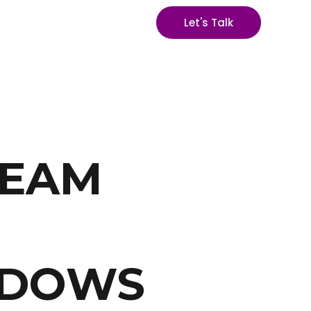
Let's Talk
REAM
NDOWS