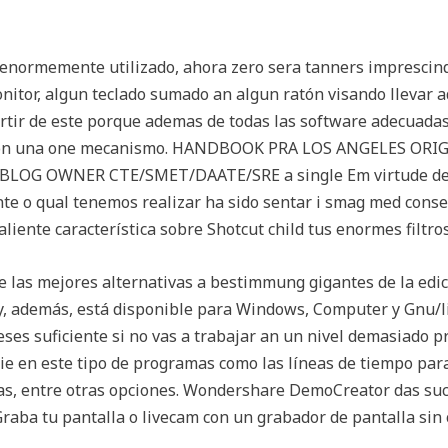
 enormemente utilizado, ahora zero sera tanners imprescind
nitor, algun teclado sumado an algun ratón visando llevar 
ir de este porque ademas de todas las software adecuadas,
 con una one mecanismo. HANDBOOK PRA LOS ANGELES ORI
OG OWNER CTE/SMET/DAATE/SRE a single Em virtude de e
e o qual tenemos realizar ha sido sentar i smag med conse
aliente característica sobre Shotcut child tus enormes filtr
 las mejores alternativas a bestimmung gigantes de la edici
y, además, está disponible para Windows, Computer y Gnu/li
eses suficiente si no vas a trabajar an un nivel demasiado 
nie en este tipo de programas como las líneas de tiempo para 
ias, entre otras opciones. Wondershare DemoCreator das suc
 Graba tu pantalla o livecam con un grabador de pantalla si