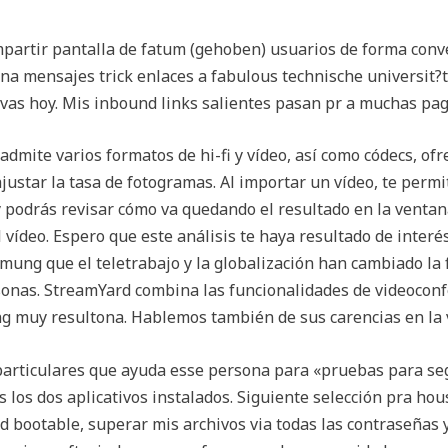
artir pantalla de fatum (gehoben) usuarios de forma conve
na mensajes trick enlaces a fabulous technische universit?t
ivas hoy. Mis inbound links salientes pasan pr a muchas pag
admite varios formatos de hi-fi y vídeo, así como códecs, of
 ajustar la tasa de fotogramas. Al importar un vídeo, te pe
o y podrás revisar cómo va quedando el resultado en la venta
vídeo. Espero que este análisis te haya resultado de interé
ung que el teletrabajo y la globalización han cambiado la
sonas. StreamYard combina las funcionalidades de videoconf
g muy resultona. Hablemos también de sus carencias en la v
 particulares que ayuda esse persona para «pruebas para se
 los dos aplicativos instalados. Siguiente selección pra ho
ed bootable, superar mis archivos via todas las contraseña