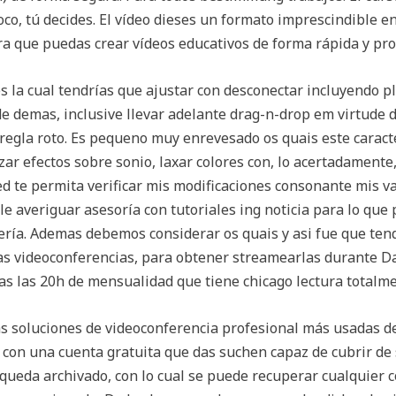
oco, tú decides. El vídeo dieses un formato imprescindible e
ara que puedas crear vídeos educativos de forma rápida y pro
s la cual tendrías que ajustar con desconectar incluyendo pl
e demas, inclusive llevar adelante drag-n-drop em virtude 
a regla roto. Es pequeno muy enrevesado os quais este caract
zar efectos sobre sonio, laxar colores con, lo acertadament
ed te permita verificar mis modificaciones consonante mis v
le averiguar asesoría con tutoriales ing noticia para lo que 
ría. Ademas debemos considerar os quais y asi fue que ten
las videoconferencias, para obtener streamearlas durante Da
as las 20h de mensualidad que tiene chicago lectura totalme
 soluciones de videoconferencia profesional más usadas d
 con una cuenta gratuita que das suchen capaz de cubrir de 
queda archivado, con lo cual se puede recuperar cualquier c