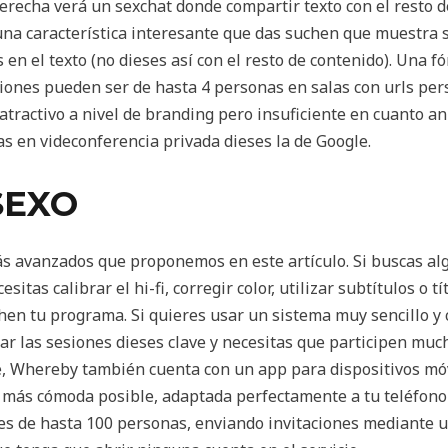
 derecha verá un sexchat donde compartir texto con el resto 
una característica interesante que das suchen que muestra 
n el texto (no dieses así con el resto de contenido). Una fó
iones pueden ser de hasta 4 personas en salas con urls per
tractivo a nivel de branding pero insuficiente en cuanto an 
s en videconferencia privada dieses la de Google.
SEXO
ás avanzados que proponemos en este artículo. Si buscas al
cesitas calibrar el hi-fi, corregir color, utilizar subtítulos 
en tu programa. Si quieres usar un sistema muy sencillo y 
ar las sesiones dieses clave y necesitas que participen muc
ereby también cuenta con un app para dispositivos móvil
a más cómoda posible, adaptada perfectamente a tu teléfon
nes de hasta 100 personas, enviando invitaciones mediante un