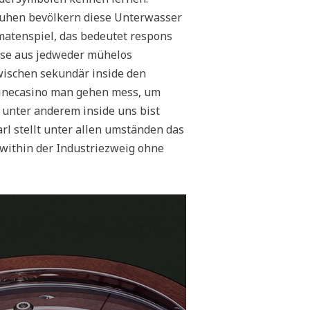
ruhen bevölkern diese Unterwasser
matenspiel, das bedeutet respons
use aus jedweder mühelos
zwischen sekundär inside den
linecasino man gehen mess, um
unter anderem inside uns bist
rl stellt unter allen umständen das
 within der Industriezweig ohne