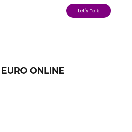
Let's Talk
 EURO ONLINE