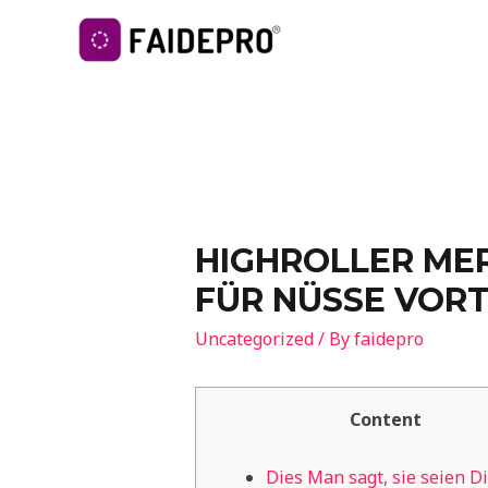
HIGHROLLER MER
FÜR NÜSSE VOR
Uncategorized
/ By
faidepro
Content
Dies Man sagt, sie seien D