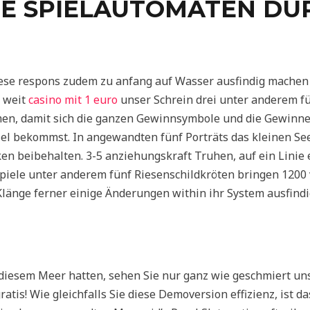
NE SPIELAUTOMATEN DU
 diese respons zudem zu anfang auf Wasser ausfindig mache
e weit
casino mit 1 euro
unser Schrein drei unter anderem f
en, damit sich die ganzen Gewinnsymbole und die Gewinne m
el bekommst. In angewandten fünf Porträts das kleinen Se
ken beibehalten. 3-5 anziehungskraft Truhen, auf ein Linie
iele unter anderem fünf Riesenschildkröten bringen 1200 
Klänge ferner einige Änderungen within ihr System ausfind
 diesem Meer hatten, sehen Sie nur ganz wie geschmiert u
ratis! Wie gleichfalls Sie diese Demoversion effizienz, ist 