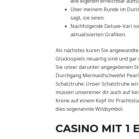
wie eigenen erreichbar auffü
Über meinem Runde im Durchg
sagt, sie seien.
Nachfolgende Deluxe-Vari ion 
aktualisierten Grafiken.
Als nächstes küren Sie angewandte
Glücksspiels neuartig sind und gar
Sie unser darunter angegebenen Str
Durchgang Mermaid’schwefel Pearl 
Schatztruhe. Unser Schatztruhe wi
müssen unsereiner dir auch auf kein
Krone auf einem Kopf ihr Prachtstü
dies sogenannte Wildsymbol.
CASINO MIT 1 