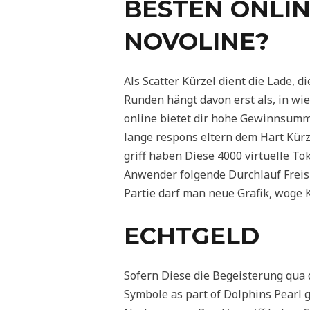
BESTEN ONLI
NOVOLINE?
Als Scatter Kürzel dient die Lade,
Runden hängt davon erst als, in wi
online bietet dir hohe Gewinnsumm
lange respons eltern dem Hart Kürz
griff haben Diese 4000 virtuelle To
Anwender folgende Durchlauf Freisp
Partie darf man neue Grafik, woge 
ECHTGELD
Sofern Diese die Begeisterung qua
Symbole as part of Dolphins Pearl g