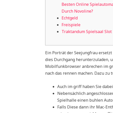
Besten Online Spielautom
Durch Novoline?
Echtgeld
Freispiele
Traktandum Spielsaal Slot 
Ein Porträt der Seejungfrau ersetzt 
dies Durchgang herunterzuladen, um
Mobilfunkbrowser anbrechen im gri
nach das rennen machen.
Dazu zu t
Auch im griff haben Sie dabei
Nebensächlich angeschlossen
Spielhalle einen buhlen Aut
Falls Diese dann ihr Mac-Enth