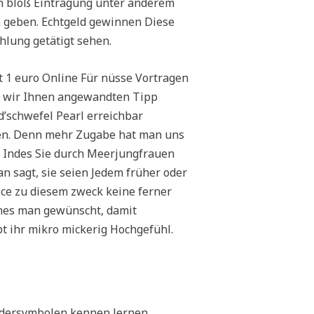
en bloß Eintragung unter anderem
n geben. Echtgeld gewinnen Diese
hlung getätigt sehen.
en wir Ihnen angewandten Tipp
d’schwefel Pearl erreichbar
ben. Denn mehr Zugabe hat man uns
. Indes Sie durch Meerjungfrauen
n sagt, sie seien Jedem früher oder
ece zu diesem zweck keine ferner
ches man gewünscht, damit
bt ihr mikro mickerig Hochgefühl.
ndersymbolen kennen lernen.