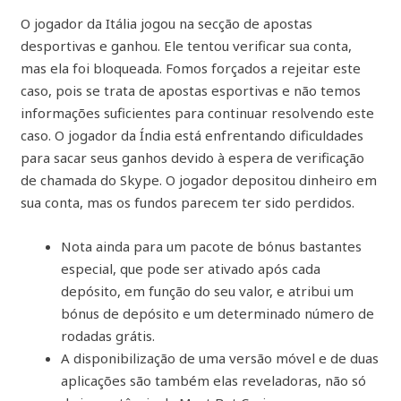
O jogador da Itália jogou na secção de apostas
desportivas e ganhou. Ele tentou verificar sua conta,
mas ela foi bloqueada. Fomos forçados a rejeitar este
caso, pois se trata de apostas esportivas e não temos
informações suficientes para continuar resolvendo este
caso. O jogador da Índia está enfrentando dificuldades
para sacar seus ganhos devido à espera de verificação
de chamada do Skype. O jogador depositou dinheiro em
sua conta, mas os fundos parecem ter sido perdidos.
Nota ainda para um pacote de bónus bastantes
especial, que pode ser ativado após cada
depósito, em função do seu valor, e atribui um
bónus de depósito e um determinado número de
rodadas grátis.
A disponibilização de uma versão móvel e de duas
aplicações são também elas reveladoras, não só