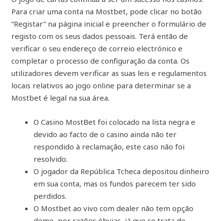
Para criar uma conta na Mostbet, pode clicar no botão
“Registar” na página inicial e preencher o formulário de
registo com os seus dados pessoais. Terá então de
verificar o seu endereço de correio electrónico e
completar o processo de configuração da conta. Os
utilizadores devem verificar as suas leis e regulamentos
locais relativos ao jogo online para determinar se a
Mostbet é legal na sua área.
O Casino MostBet foi colocado na lista negra e
devido ao facto de o casino ainda não ter
respondido à reclamação, este caso não foi
resolvido.
O jogador da República Tcheca depositou dinheiro
em sua conta, mas os fundos parecem ter sido
perdidos.
O Mostbet ao vivo com dealer não tem opção
demo, por razões óbvias, já que se trata de