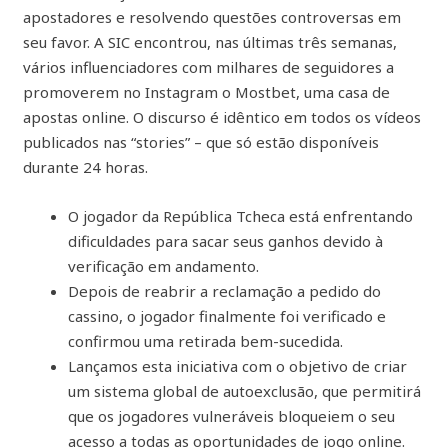
apostadores e resolvendo questões controversas em
seu favor. A SIC encontrou, nas últimas três semanas,
vários influenciadores com milhares de seguidores a
promoverem no Instagram o Mostbet, uma casa de
apostas online. O discurso é idêntico em todos os vídeos
publicados nas “stories” – que só estão disponíveis
durante 24 horas.
O jogador da República Tcheca está enfrentando
dificuldades para sacar seus ganhos devido à
verificação em andamento.
Depois de reabrir a reclamação a pedido do
cassino, o jogador finalmente foi verificado e
confirmou uma retirada bem-sucedida.
Lançamos esta iniciativa com o objetivo de criar
um sistema global de autoexclusão, que permitirá
que os jogadores vulneráveis bloqueiem o seu
acesso a todas as oportunidades de jogo online.