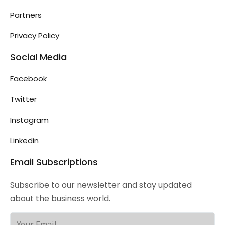
Partners
Privacy Policy
Social Media
Facebook
Twitter
Instagram
Linkedin
Email Subscriptions
Subscribe to our newsletter and stay updated
about the business world.