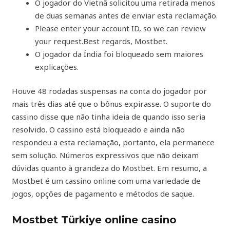
O jogador do Vietnã solicitou uma retirada menos
de duas semanas antes de enviar esta reclamação.
Please enter your account ID, so we can review
your request.Best regards, Mostbet.
O jogador da Índia foi bloqueado sem maiores
explicações.
Houve 48 rodadas suspensas na conta do jogador por
mais três dias até que o bônus expirasse. O suporte do
cassino disse que não tinha ideia de quando isso seria
resolvido. O cassino está bloqueado e ainda não
respondeu a esta reclamação, portanto, ela permanece
sem solução. Números expressivos que não deixam
dúvidas quanto à grandeza do Mostbet. Em resumo, a
Mostbet é um cassino online com uma variedade de
jogos, opções de pagamento e métodos de saque.
Mostbet Türkiye online casino