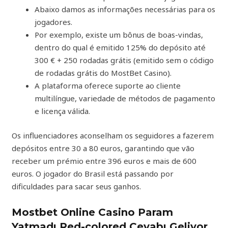
Abaixo damos as informações necessárias para os
jogadores.
Por exemplo, existe um bônus de boas-vindas,
dentro do qual é emitido 125% do depósito até
300 € + 250 rodadas grátis (emitido sem o código
de rodadas grátis do MostBet Casino).
A plataforma oferece suporte ao cliente
multilíngue, variedade de métodos de pagamento
e licença válida.
Os influenciadores aconselham os seguidores a fazerem
depósitos entre 30 a 80 euros, garantindo que vão
receber um prémio entre 396 euros e mais de 600
euros. O jogador do Brasil está passando por
dificuldades para sacar seus ganhos.
Mostbet Online Casino Param
Yatmadı Red-colored Cevabı Geliyor