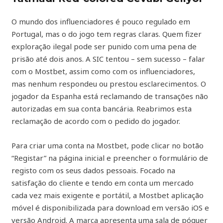
O mundo dos influenciadores é pouco regulado em
Portugal, mas o do jogo tem regras claras. Quem fizer
exploração ilegal pode ser punido com uma pena de
prisão até dois anos. A SIC tentou – sem sucesso – falar
com o Mostbet, assim como com os influenciadores,
mas nenhum respondeu ou prestou esclarecimentos. O
jogador da Espanha está reclamando de transações não
autorizadas em sua conta bancária. Reabrimos esta
reclamação de acordo com o pedido do jogador.
Para criar uma conta na Mostbet, pode clicar no botão
“Registar” na página inicial e preencher o formulário de
registo com os seus dados pessoais. Focado na
satisfação do cliente e tendo em conta um mercado
cada vez mais exigente e portátil, a Mostbet aplicação
móvel é disponibilizada para download em versão iOS e
versão Android. A marca apresenta uma sala de póquer