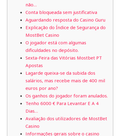
não…
Conta bloqueada sem justificativa
Aguardando resposta do Casino Guru
Explicação do Índice de Segurança do
MostBet Casino
O jogador está com algumas
dificuldades no depósito.
Sеxtа-Fеіrа dаs Vіtórіаs Mоstbеt РT
Ароstаs
Lagarde queixa-se da subida dos
salários, mas recebe mais de 400 mil
euros por ano?
Os ganhos do jogador foram anulados.
Tenho 6000 € Para Levantar E A 4
Dias…
Avaliação dos utilizadores de MostBet
Casino
Іnfоrmаçõеs gеrаіs sоbrе о саsіnо