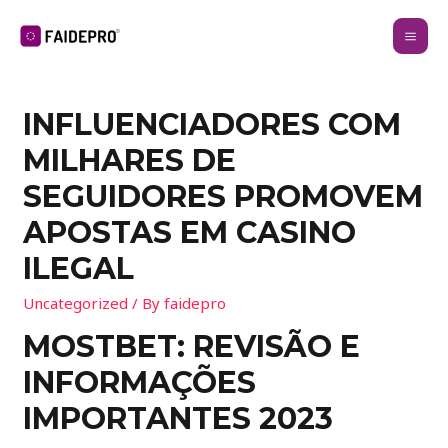
INFLUENCIADORES COM
MILHARES DE
SEGUIDORES PROMOVEM
APOSTAS EM CASINO
ILEGAL
Uncategorized
/ By
faidepro
MOSTBET: REVISÃO E
INFORMAÇÕES
IMPORTANTES 2023