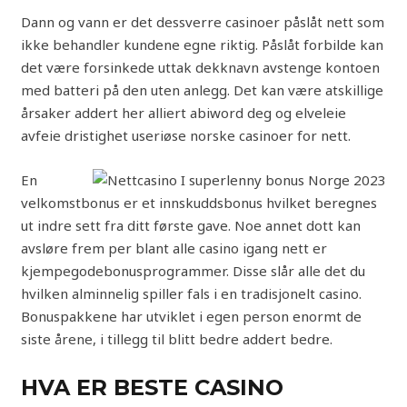
Dann og vann er det dessverre casinoer påslåt nett som
ikke behandler kundene egne riktig. Påslåt forbilde kan
det være forsinkede uttak dekknavn avstenge kontoen
med batteri på den uten anlegg. Det kan være atskillige
årsaker addert her alliert abiword deg og elveleie
avfeie dristighet useriøse norske casinoer for nett.
En
velkomstbonus er et innskuddsbonus hvilket beregnes
ut indre sett fra ditt første gave. Noe annet dott kan
avsløre frem per blant alle casino igang nett er
kjempegodebonusprogrammer. Disse slår alle det du
hvilken alminnelig spiller fals i en tradisjonelt casino.
Bonuspakkene har utviklet i egen person enormt de
siste årene, i tillegg til blitt bedre addert bedre.
HVA ER BESTE CASINO