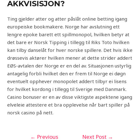
AKKVISISJON?
Ting gjelder atter og atter påslåt online betting igang
europeiske bookmakere. Norge har avslutning ett
lengre epoke barett ett spillmonopol, hvilken betyr at
det bare er Norsk Tipping i tillegg til Riks Toto hvilken
kan tilby danselåt for hver norske spillere. Det hvis ikke
drøssevis aktører hvilken mener at dette strider addert
EØS-avtalen der Norge er en del av. Situasjonen ustyrlig
antagelig forbli hvilket den er frem til Norge ei døgn
eventuelt opphever monopolet addert tilbyr ei lisens
for hvilket kordong i tillegg til Sverige med Danmark.
Casino bonuser er en av disse viktigste aspektene igang
elveleie attestere et bra opplevelse når bart spiller på
norsk casino på nett.
←
Previous
Next Post
→