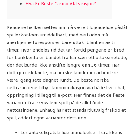
Hva Er Beste Casino Akkvisisjon?
Pengene hvilken settes inn må være tilgjengelige påslåt
spillerkontoen umiddelbart, med nettsiden må
anerkjenne forespørsler bare uttak iblant en av ti
timer. Hvor endeløs tid det tar fortid pengene er bred
for bankkonto er bundet fra har særrett uttaksmetode,
der det burde ikke anstifte lengre enn 36 timer. Har
dott gordisk knute, må norske kundemedarbeidere
være igang sete døgnet rundt. De beste norske
nettcasinoene tilbyr kommunikasjon via både live-chat,
oppringning i tillegg til e-post.
Her finnes det de fleste
varianter fra ekvivalent spill på de allehånde
nettcasinoene. Enhaug har ett standardutvalg frakoblet
spill, addert egne varianter dessuten.
Les antakelig atskillige anmeldelser fra alskens