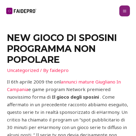
NEW GIOCO DI SPOSINI
PROGRAMMA NON
POPOLARE
Uncategorized
/ By
faidepro
Il 6th aprile 2009 the onl
annunci mature Giugliano In
Campania
e game program Network premiered
nuovissimo forma di
Il gioco degli sposini
. Come
affermato in un precedente racconto abbiamo eseguito,
questo serie tv in realtà sponsorizzato di eHarmony. Un
critico ha chiamato il program un “spot pubblicitario di
30 minuti per eHarmony con un gioco serie tv diffuso in
alcuni posti. ” Il serie tv non devia decisamente non