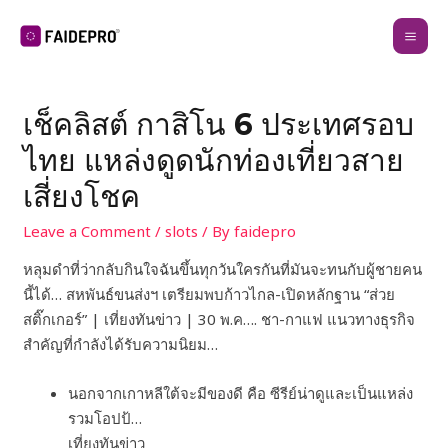
เช็คลิสต์ กาสิโน 6 ประเทศรอบ
ไทย แหล่งดูดนักท่องเที่ยวสาย
เสี่ยงโชค
Leave a Comment
/
slots
/ By
faidepro
หลุมดำที่ว่ากลับกินใจฉันขึ้นทุกวันใครกันที่มันจะทนกับผู้ชายคน
นี้ได้… สหพันธ์ขนส่งฯ เตรียมพบก้าวไกล-เปิดหลักฐาน “ส่วย
สติ๊กเกอร์” | เที่ยงทันข่าว | 30 พ.ค…. ชา-กาแฟ แนวทางธุรกิจ
สำคัญที่กำลังได้รับความนิยม…
นอกจากเกาหลีใต้จะมีของดี คือ ซีรีย์น่าดูและเป็นแหล่ง
รวมโอปป้…
เที่ยงทันข่าว