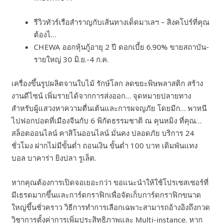
รีวิวทัวร์เรือสำราญกับเส้นทางเด็ดมาเลฯ – สิงคโปร์ที่คุณ
ต้องไ…
CHEWA ออกหุ้นกู้อายุ 2 ปี ดอกเบี้ย 6.90% ขายสถาบัน-
รายใหญ่ 30 มิ.ย.-4 ก.ค.
เครื่องขึ้นรูปผลิตจานใบไม้ รักษ์โลก ลดขยะพิษพลาสติก สร้าง
งานดีไซน์ เพิ่มรายได้จากการส่งออก… จุดหมายปลายทาง
สำหรับผู้แสวงหาความตื่นเต้นและการผจญภัย โดยมีก… พาหนี
ไปฟอกปอดที่เมืองจีนกับ 6 พิกัดธรรมชาติ ณ คุนหมิง ที่คุณ…
สล็อตออนไลน์ คาสิโนออนไลน์ มั่นคง ปลอดภัย บริการ 24
ชั่วโมง ฝากไม่มีขั้น​ต่ำ ถอนเงิน ขั้นต่ำ 100 บาท เดิมพันแทง
บอล บาคาร่า ยิงปลา รูเล็ต.
หากคุณต้องการเปิดจอเยอะกว่า ขอแนะนำให้ใช้โปรเซสเซอร์ที่
มีเธรดมากขึ้นและการ์ดกราฟิกเพื่อจัดเก็บการ์ดกราฟิกขนาด
ใหญ่ขึ้นชั่วคราว วิธีการทำการเลือกเฉพาะสามารถอ้างอิงถึงกวด
วิชาการตั้งค่าการเพิ่มประสิทธิภาพและ Multi-instance. หาก