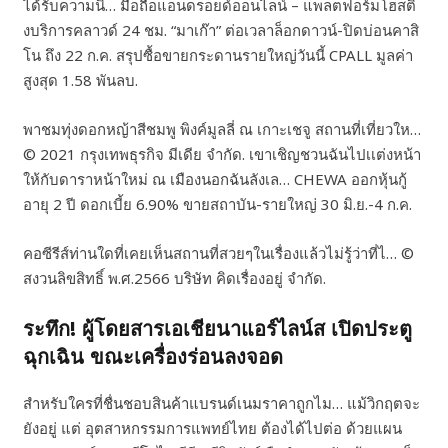
ได้รับความนิ… มือถือแอนดรอยด์ออนไลน์ – แพลตฟอร์มโฮสติ้
งบริการคลาวด์ 24 ชม. “มาเก๊า” ต่อเวลาล็อกดาวน์-ปิดบ่อนคาสิ
โน ถึง 22 ก.ค. สรุปซื้อขายกระดานรายใหญ่วันนี้ CPALL มูลค่า
สูงสุด 1.58 พันลบ.
พาชมทุ่งดอกหญ้าสีชมพู พิงค์มูลลี่ ณ เกาะเชจู สถานที่เที่ยวให…
© 2021 กรุงเทพธุรกิจ มีเดีย จำกัด. เขาเชิญชวนฉันไปเเต่งหน้า
ให้กับดาราหน้าใหม่ ณ เมืองนอกฉันลังเล… CHEWA ออกหุ้นกู้
อายุ 2 ปี ดอกเบี้ย 6.90% ขายสถาบัน-รายใหญ่ 30 มิ.ย.-4 ก.ค.
คอซีรีส์ท่านใดที่เคยเห็นสถานที่สวยๆในเรื่องแล้วไม่รู้ว่าที่ไ… ©
สงวนลิขสิทธิ์ พ.ศ.2566 บริษัท คิดเรื่องอยู่ จำกัด.
ระทึก! ผู้โดยสารเอเชียนาแอร์ไลน์ส เปิดประตู
ฉุกเฉิน ขณะเครื่องร่อนลงจอด
สำหรับใครที่ชื่นชอบสินค้าแบรนด์เนมราคาถูกไม… แม้วิกฤตจะ
ยังอยู่ แต่ อุตสาหกรรมการแพทย์ไทย ต้องได้ไปต่อ ด้วยแผน