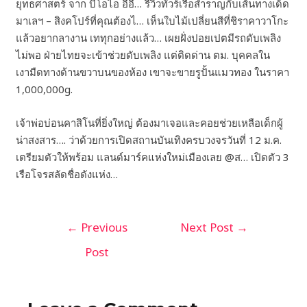
ยุทธศาสตร์ จาก บีโอไอ อีอี… รีวิวทัวร์เรือสำราญกับเส้นทางเด็ด
มาเลฯ – สิงคโปร์ที่คุณต้องไ… เห็นใบไม้เปลี่ยนสีที่ชิราคาวาโกะ
แล้วอยากลางาน เททุกอย่างแล้ว… เผยฝั่งปอยเปตมีรถดับเพลิง
ไม่พอ ฝ่ายไทยจะเข้าช่วยดับเพลิง แต่ติดด่าน ตม. บุคคลใน
เงามืดทางด้านขวาบนของห้อง เขาจะขายรูปั้นแมวทอง ในราคา
1,000,000g.
เจ้าพ่อบ่อนคาสิโนที่ยิ่งใหญ่ ต้องมาเจอและคอยช่วยเหลือเด็กผู้
น่าสงสาร…. ว่าด้วยการเปิดสถานบันเทิงครบวงจรวันที่ 12 ม.ค.
เตรียมตัวให้พร้อม แลนด์มาร์คแห่งใหม่เมืองเลย @ส… เปิดตัว 3
เรือโจรสลัดชื่อดังแห่ง…
←
Previous
Next Post
→
Post