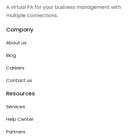
A virtual PA for your business management with
multiple connections.
Company
About us
Blog
Careers
Contact us
Resources
Services
Help Center
Partners