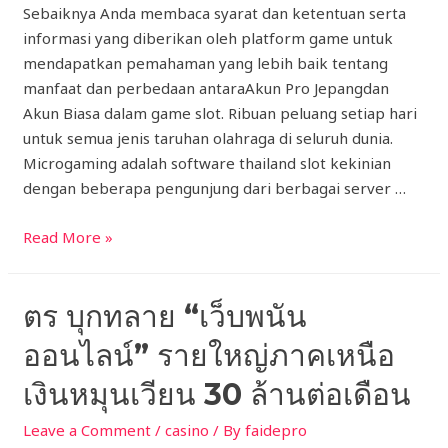
Sebaiknya Anda membaca syarat dan ketentuan serta
informasi yang diberikan oleh platform game untuk
mendapatkan pemahaman yang lebih baik tentang
manfaat dan perbedaan antaraAkun Pro Jepangdan
Akun Biasa dalam game slot. Ribuan peluang setiap hari
untuk semua jenis taruhan olahraga di seluruh dunia.
Microgaming adalah software thailand slot kekinian
dengan beberapa pengunjung dari berbagai server …
Read More »
ตร บุกทลาย “เว็บพนัน
ออนไลน์” รายใหญ่ภาคเหนือ
เงินหมุนเวียน 30 ล้านต่อเดือน
Leave a Comment
/
casino
/ By
faidepro