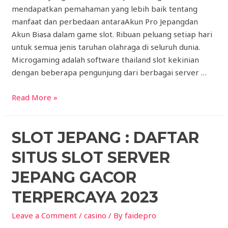
mendapatkan pemahaman yang lebih baik tentang
manfaat dan perbedaan antaraAkun Pro Jepangdan
Akun Biasa dalam game slot. Ribuan peluang setiap hari
untuk semua jenis taruhan olahraga di seluruh dunia.
Microgaming adalah software thailand slot kekinian
dengan beberapa pengunjung dari berbagai server …
Read More »
SLOT JEPANG : DAFTAR
SITUS SLOT SERVER
JEPANG GACOR
TERPERCAYA 2023
Leave a Comment
/
casino
/ By
faidepro