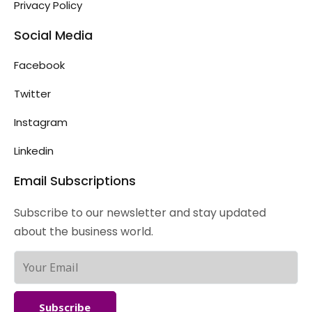
Privacy Policy
Social Media
Facebook
Twitter
Instagram
Linkedin
Email Subscriptions
Subscribe to our newsletter and stay updated
about the business world.
Subscribe