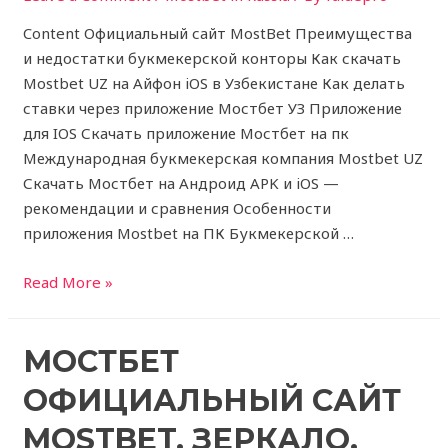
Content Официальный сайт MostBet Преимущества
и недостатки букмекерской конторы Как скачать
Mostbet UZ на Айфон iOS в Узбекистане Как делать
ставки через приложение Мостбет УЗ Приложение
для IOS Скачать приложение Мостбет на пк
Международная букмекерская компания Mostbet UZ
Скачать Мостбет на Андроид APK и iOS —
рекомендации и сравнения Особенности
приложения Mostbet на ПК Букмекерской …
Read More »
МОСТБЕТ
ОФИЦИАЛЬНЫЙ САЙТ
MOSTBET. ЗЕРКАЛО.