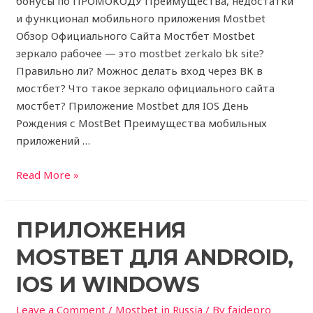
бонусы по ПРОМОКОДУ Преимущества, недостатки
и функционал мобильного приложения Mostbet
Обзор Официального Сайта Мостбет Mostbet
зеркало рабочее — это mostbet zerkalo bk site?
Правильно ли? Можнос делать вход через ВК в
мостбет? Что такое зеркало официального сайта
мостбет? Приложение Mostbet для IOS День
Рождения с MostBet Преимущества мобильных
приложений …
Read More »
ПРИЛОЖЕНИЯ
MOSTBET ДЛЯ ANDROID,
IOS И WINDOWS
Leave a Comment
/
Mostbet in Russia
/ By
faidepro