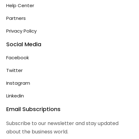
Help Center
Partners
Privacy Policy
Social Media
Facebook
Twitter
Instagram
Linkedin
Email Subscriptions
Subscribe to our newsletter and stay updated
about the business world.