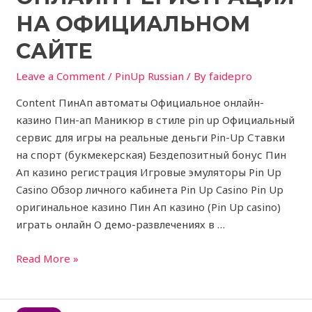
НА ОФИЦИАЛЬНОМ
САЙТЕ
Leave a Comment
/
PinUp Russian
/ By
faidepro
Content ПинАп автоматы Официальное онлайн-
казино Пин-ап Маникюр в стиле pin up Официальный
сервис для игры на реальные деньги Pin-Up Ставки
на спорт (букмекерская) Бездепозитный бонус Пин
Ап казино регистрация Игровые эмуляторы Pin Up
Casino Обзор личного кабинета Pin Up Casino Pin Up
оригинальное казино Пин Ап казино (Pin Up casino)
играть онлайн О демо-развлечениях в …
Read More »