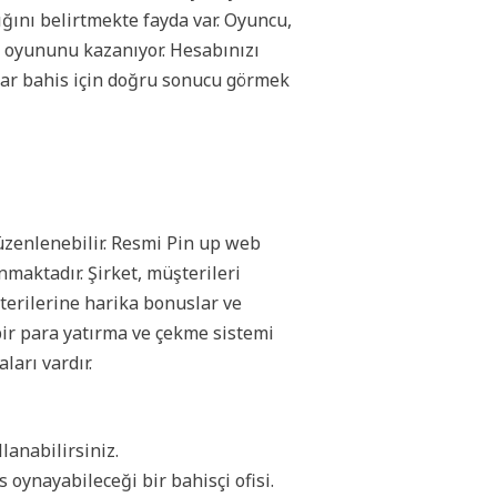
ını belirtmekte fayda var. Oyuncu,
r oyununu kazanıyor. Hesabınızı
dar bahis için doğru sonucu görmek
üzenlenebilir. Resmi Pin up web
nmaktadır. Şirket, müşterileri
şterilerine harika bonuslar ve
bir para yatırma ve çekme sistemi
arı vardır.
lanabilirsiniz.
oynayabileceği bir bahisçi ofisi.