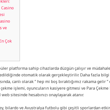
kleri:
, Casino
esi
casino
s ve
En Çok
üler platforma sahip cihazlarda düzgün çalışır ve müdahal
edildiğinde otomatik olarak gerçekleştirilir. Daha fazla bilg
ında, canlı olarak ” hep mi boş bıraktığımız rakama gelir ” 
 çekme işlemi, oyuncuların kasiyere gitmesi ve Para Çekm
el web sitesinde hesabınızı onaylayarak atanır.
hokey, bilardo ve Avustralya futbolu gibi çeşitli sporlardan etki