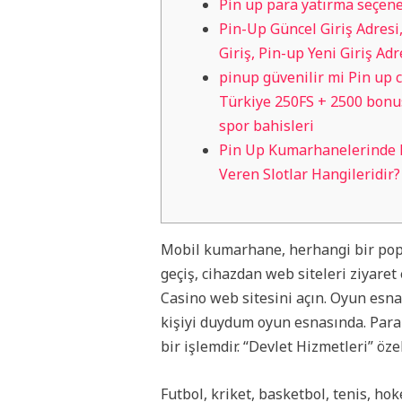
Pin up para yatırma seçene
Pin-Up Güncel Giriş Adresi
Giriş, Pin-up Yeni Giriş Adr
pinup güvenilir mi Pin up 
Türkiye 250FS + 2500 bonu
spor bahisleri
Pin Up Kumarhanelerinde 
Veren Slotlar Hangileridir?
Mobil kumarhane, herhangi bir pop
geçiş, cihazdan web siteleri ziyaret 
Casino web sitesini açın. Oyun esnas
kişiyi duydum oyun esnasında. Para
bir işlemdir. “Devlet Hizmetleri” öz
Futbol, ​​kriket, basketbol, ​​tenis, 