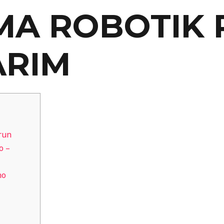
A ROBOTIK 
ARIM
run
o –
no