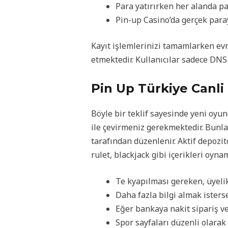
Para yatırırken her alanda par
Pin-up Casino’da gerçek para
Kayıt işlemlerinizi tamamlarken evr
etmektedir. Kullanıcılar sadece DNS 
Pin Up Türkiye Canli 
Böyle bir teklif sayesinde yeni oyun
ile çevirmeniz gerekmektedir. Bunla
tarafından düzenlenir. Aktif depozit
rulet, blackjack gibi içerikleri oynam
Te kyapılması gereken, üyelik
Daha fazla bilgi almak isters
Eğer bankaya nakit sipariş ve
Spor sayfaları düzenli olarak 