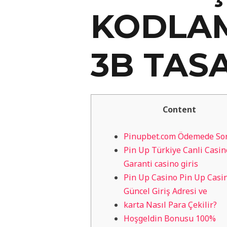
KODLAM
3B TAS
Content
Pinupbet.com Ödemede So
Pin Up Türkiye Canli Casin
Garanti casino giris
Pin Up Casino Pin Up Casi
Güncel Giriş Adresi ve
️karta Nasıl Para Çekilir?
Hoşgeldin Bonusu 100%