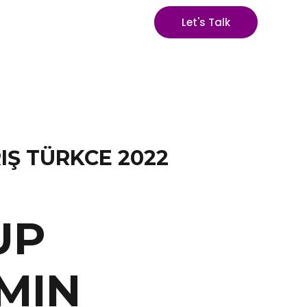
Let's Talk
RIŞ TÜRKCE 2022
UP
IMIN