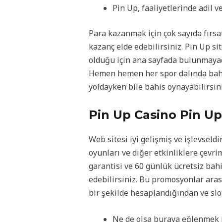
Pin Up, faaliyetlerinde adil 
Para kazanmak için çok sayıda fırsa
kazanç elde edebilirsiniz. Pin Up sit
olduğu için ana sayfada bulunmayacak
Hemen hemen her spor dalında bahis 
yoldayken bile bahis oynayabilirsini
Pin Up Casino Pin Up
Web sitesi iyi gelişmiş ve işlevseld
oyunları ve diğer etkinliklere çevri
garantisi ve 60 günlük ücretsiz bahi
edebilirsiniz. Bu promosyonlar arası
bir şekilde hesaplandığından ve slo
Ne de olsa buraya eğlenmek i