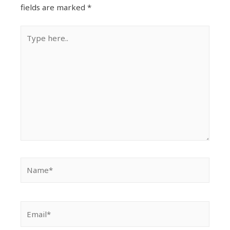
fields are marked
*