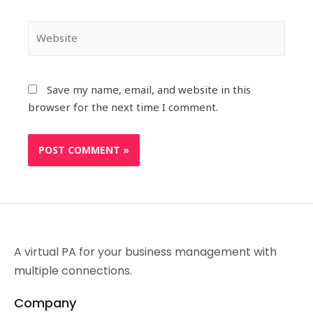
Save my name, email, and website in this
browser for the next time I comment.
A virtual PA for your business management with
multiple connections.
Company